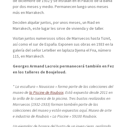
de diciembre de 1932 y se instalan en el Palacio de la Bahía
por dos meses y medio. Permanecen luego unos meses
más en Marrakech.
Deciden alquilar juntos, por unos meses, un Riad en
Marrakech, este lugar les sirve de vivienda y de taller.
Visitan juntos numerosos sitios de Marruecos hasta Tiznit,
así como el sur de España. Exponen sus obras en 1933 en la
galería del señor Letellier en laplaza Djema el Fna, número
115, en Marrakech.
Georges Armand Lacroix permanecerá también en Fez
en los talleres de Boujeloud.
*
La escultura « Nausicaa » forma parte de las colecciones del
museo de
la Piscine de Roubaix
.
Está expuesta desde 2011 en
la orilla de la cuenca de la piscina. Tres bustos realizados en
Marruecos (1932-1933) forman también parte de las
colecciones del museo y están expuestos aquí. Museo de arte
e industria de Roubais « La Piscine » 59100 Roubaix.
Un ejemplar de bronce del busto de un joven ciego, realizado